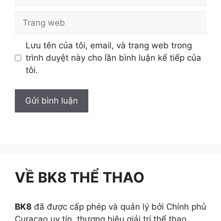
Trang
web
Lưu tên của tôi, email, và trang web trong
trình duyệt này cho lần bình luận kế tiếp của
tôi.
VỀ BK8 THỂ THAO
BK8
đã được cấp phép và quản lý bởi Chính phủ
Curaçao uy tín, thương hiệu giải trí thể thao