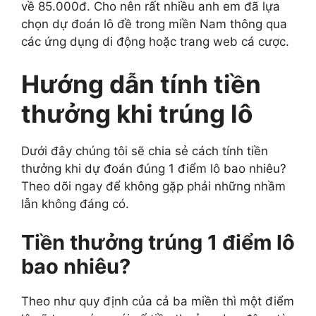
về 85.000đ. Cho nên rất nhiều anh em đã lựa
chọn dự đoán lô đề trong miền Nam thông qua
các ứng dụng di động hoặc trang web cá cược.
Hướng dẫn tính tiền
thưởng khi trúng lô
Dưới đây chúng tôi sẽ chia sẻ cách tính tiền
thưởng khi dự đoán đúng 1 điểm lô bao nhiêu?
Theo dõi ngay để không gặp phải những nhầm
lẫn không đáng có.
Tiền thưởng trúng 1 điểm lô
bao nhiêu?
Theo như quy định của cả ba miền thì một điểm