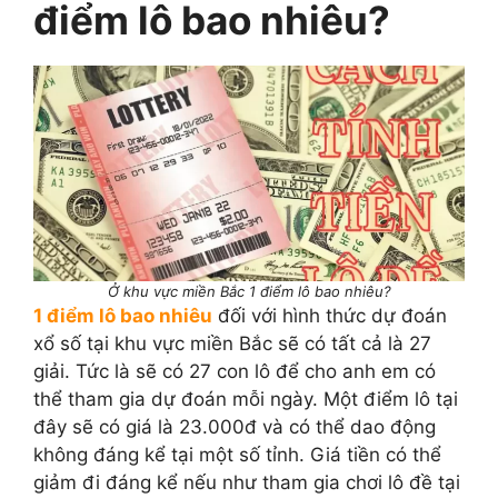
điểm lô bao nhiêu?
Ở khu vực miền Bắc 1 điểm lô bao nhiêu?
1 điểm lô bao nhiêu
đối với hình thức dự đoán
xổ số tại khu vực miền Bắc sẽ có tất cả là 27
giải. Tức là sẽ có 27 con lô để cho anh em có
thể tham gia dự đoán mỗi ngày. Một điểm lô tại
đây sẽ có giá là 23.000đ và có thể dao động
không đáng kể tại một số tỉnh. Giá tiền có thể
giảm đi đáng kể nếu như tham gia chơi lô đề tại