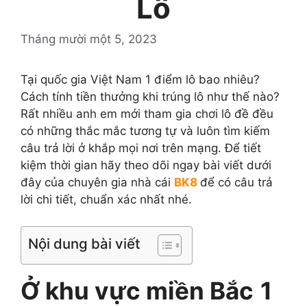
Lô
Tháng mười một 5, 2023
Tại quốc gia Việt Nam 1 điểm lô bao nhiêu?
Cách tính tiền thưởng khi trúng lô như thế nào?
Rất nhiều anh em mới tham gia chơi lô đề đều
có những thắc mắc tương tự và luôn tìm kiếm
câu trả lời ở khắp mọi nơi trên mạng. Để tiết
kiệm thời gian hãy theo dõi ngay bài viết dưới
đây của chuyên gia nhà cái
BK8
để có câu trả
lời chi tiết, chuẩn xác nhất nhé.
Nội dung bài viết
Ở khu vực miền Bắc
1