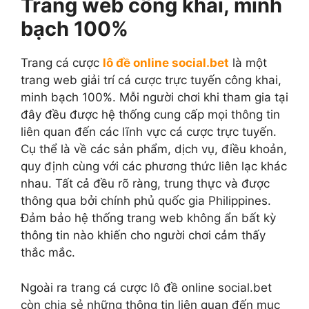
Trang web công khai, minh
bạch 100%
Trang cá cược
lô đề online social.bet
là một
trang web giải trí cá cược trực tuyến công khai,
minh bạch 100%. Mỗi người chơi khi tham gia tại
đây đều được hệ thống cung cấp mọi thông tin
liên quan đến các lĩnh vực cá cược trực tuyến.
Cụ thể là về các sản phẩm, dịch vụ, điều khoản,
quy định cùng với các phương thức liên lạc khác
nhau. Tất cả đều rõ ràng, trung thực và được
thông qua bởi chính phủ quốc gia Philippines.
Đảm bảo hệ thống trang web không ẩn bất kỳ
thông tin nào khiến cho người chơi cảm thấy
thắc mắc.
Ngoài ra trang cá cược lô đề online social.bet
còn chia sẻ những thông tin liên quan đến mục