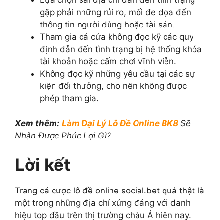
Lựa chọn sai địa chỉ dẫn đến tình trạng
gặp phải những rủi ro, mối đe dọa đến
thông tin người dùng hoặc tài sản.
Tham gia cá cửa không đọc kỹ các quy
định dẫn đến tình trạng bị hệ thống khóa
tài khoản hoặc cấm chơi vĩnh viễn.
Không đọc kỹ những yêu cầu tại các sự
kiện đổi thưởng, cho nên không được
phép tham gia.
Xem thêm:
Làm Đại Lý Lô Đề Online BK8
Sẽ
Nhận Được Phúc Lợi Gì?
Lời kết
Trang cá cược lô đề online social.bet quả thật là
một trong những địa chỉ xứng đáng với danh
hiệu top đầu trên thị trường châu Á hiện nay.