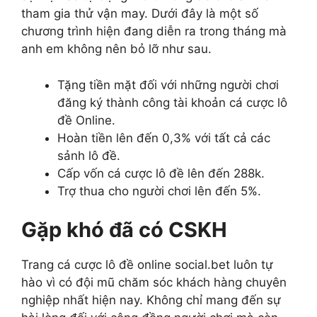
tham gia thử vận may. Dưới đây là một số
chương trình hiện đang diễn ra trong tháng mà
anh em không nên bỏ lỡ như sau.
Tặng tiền mặt đối với những người chơi
đăng ký thành công tài khoản cá cược lô
đề Online.
Hoàn tiền lên đến 0,3% với tất cả các
sảnh lô đề.
Cấp vốn cá cược lô đề lên đến 288k.
Trợ thua cho người chơi lên đến 5%.
Gặp khó đã có CSKH
Trang cá cược lô đề online social.bet luôn tự
hào vì có đội mũ chăm sóc khách hàng chuyên
nghiệp nhất hiện nay. Không chỉ mang đến sự