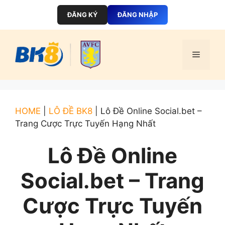
Chuyển
ĐĂNG KÝ
ĐĂNG NHẬP
đến
nội
dung
Menu
HOME
|
LÔ ĐỀ BK8
|
Lô Đề Online Social.bet –
Trang Cược Trực Tuyến Hạng Nhất
Lô Đề Online
Social.bet – Trang
Cược Trực Tuyến