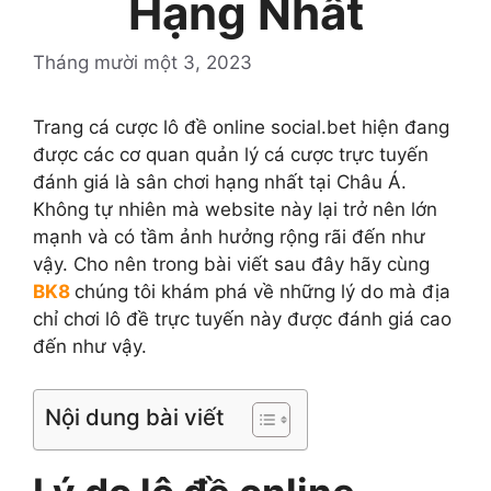
Hạng Nhất
Tháng mười một 3, 2023
Trang cá cược lô đề online social.bet hiện đang
được các cơ quan quản lý cá cược trực tuyến
đánh giá là sân chơi hạng nhất tại Châu Á.
Không tự nhiên mà website này lại trở nên lớn
mạnh và có tầm ảnh hưởng rộng rãi đến như
vậy. Cho nên trong bài viết sau đây hãy cùng
BK8
chúng tôi khám phá về những lý do mà địa
chỉ chơi lô đề trực tuyến này được đánh giá cao
đến như vậy.
Nội dung bài viết