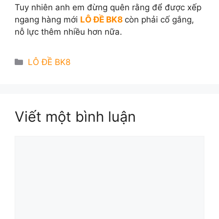
Tuy nhiên anh em đừng quên rằng để được xếp
ngang hàng mới
LÔ ĐỀ BK8
còn phải cố gắng,
nỗ lực thêm nhiều hơn nữa.
Danh
LÔ ĐỀ BK8
mục
Viết một bình luận
Bình
luận