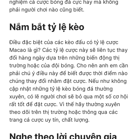
nghiệm cá cược bóng đá cực hay mà không
phải người chơi nào cũng biết.
Nắm bắt tỷ lệ kèo
Điều đặc biệt của các kèo đấu có tỷ lệ cược
Macao là gì? Các tỷ lệ cược này sẽ liên tục thay
đổi hàng ngày dựa trên những biến động thị
trường hoặc của đội bóng. Cho nên anh em cần
phải chú ý điều này để biết được thời điểm nào
chúng thay đổi nhằm đặt cược. Nếu như không
cập nhật những tỷ lệ kèo bóng đá thường
xuyên, có lẽ người chơi sẽ bỏ qua một số cơ hội
rất tốt để đặt cược. Vì thế hãy thường xuyên
theo dõi trên thị trường hoặc thông qua các
trang cá cược uy tín, chất lượng.
Nghe theo lời chuyên gia