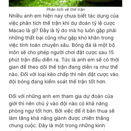
Phân tích về thế trận
Nhiều anh em hiện nay chưa biết tác dụng của
việc phân tích thế trận khi dự đoán tỷ lệ cược
Macao là gì? Đây là lý do mà họ luôn gặp phải
những thất bại cũng như gặp khó khăn trong
việc tính toán chuyên sâu. Bóng đá là một bộ
môn sẽ cho phép người chơi đặt cược sau 15
phút trận đấu diễn ra. Tức là anh em sẽ có thời
gian để theo dõi thế trận đang diễn ra như thế
nào. Đối với loại kèo chấp thì nên đặt cược vào
đội bóng đang kiểm soát thế trận tốt hơn.
Đối với những anh em tham gia dự đoán của
giới thì nên chú ý vào đội nào có khả năng
phòng ngự tốt hơn. Bởi việc để ít bàn thua sẽ
làm tăng khả năng giành được chiến thắng
chung cuộc. Đây là một trong những kinh