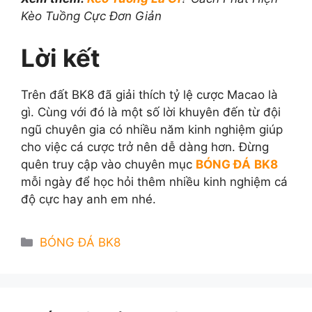
Kèo Tuồng Cực Đơn Giản
Lời kết
Trên đất BK8 đã giải thích tỷ lệ cược Macao là
gì. Cùng với đó là một số lời khuyên đến từ đội
ngũ chuyên gia có nhiều năm kinh nghiệm giúp
cho việc cá cược trở nên dễ dàng hơn. Đừng
quên truy cập vào chuyên mục
BÓNG ĐÁ
BK8
mỗi ngày để học hỏi thêm nhiều kinh nghiệm cá
độ cực hay anh em nhé.
Danh
BÓNG ĐÁ BK8
mục