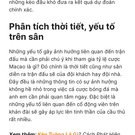
những kèo đấu khó đưa ra kết quả dự đoán
chính xác.
Phân tích thời tiết, yếu tố
trên sân
Những yếu tố gây ảnh hưởng liên quan đến trận
đấu mà cần phải chú ý khi tham gia tỷ lệ cược
Macao là gì? Đó chính là thời tiết cũng như sân
diễn ra trận đấu sẽ của đội khách hay đội nhà.
Đây đều là những thông tin có sự ảnh hưởng
không hề nhỏ trong việc cá cược bóng đá mà
anh em cần phải quan tâm ngay. Đặc biệt là
những yếu tố liên quan đến cổ động viên trên
khán đài sẽ gây áp lực lên tinh thần của cầu thủ
rất nhiều.
Xem thêm:
Kèo Tuồng Là Gì
? Cách Phát Hiện