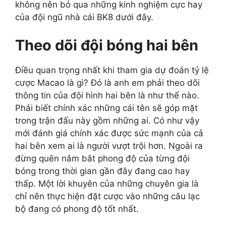
không nên bỏ qua những kinh nghiệm cực hay
của đội ngũ nhà cái BK8 dưới đây.
Theo dõi đội bóng hai bên
Điều quan trọng nhất khi tham gia dự đoán tỷ lệ
cược Macao là gì? Đó là anh em phải theo dõi
thông tin của đội hình hai bên là như thế nào.
Phải biết chính xác những cái tên sẽ góp mặt
trong trận đấu này gồm những ai. Có như vậy
mới đánh giá chính xác được sức mạnh của cả
hai bên xem ai là người vượt trội hơn. Ngoài ra
đừng quên nắm bắt phong độ của từng đội
bóng trong thời gian gần đây đang cao hay
thấp. Một lời khuyên của những chuyên gia là
chỉ nên thực hiện đặt cược vào những câu lạc
bộ đang có phong độ tốt nhất.