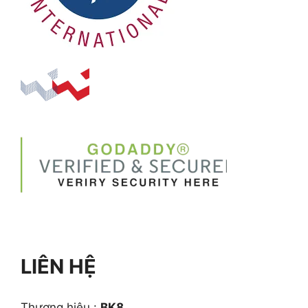
LIÊN HỆ
Thương hiệu :
BK8