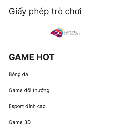
Giấy phép trò chơi
GAME HOT
Bóng đá
Game đổi thưởng
Esport đỉnh cao
Game 3D