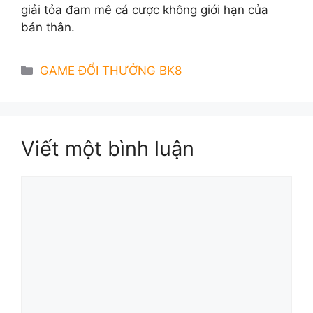
giải tỏa đam mê cá cược không giới hạn của
bản thân.
Danh
GAME ĐỔI THƯỞNG BK8
mục
Viết một bình luận
Bình
luận