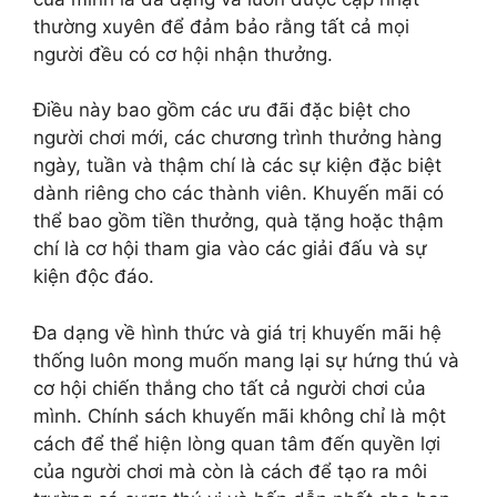
thường xuyên để đảm bảo rằng tất cả mọi
người đều có cơ hội nhận thưởng.
Điều này bao gồm các ưu đãi đặc biệt cho
người chơi mới, các chương trình thưởng hàng
ngày, tuần và thậm chí là các sự kiện đặc biệt
dành riêng cho các thành viên. Khuyến mãi có
thể bao gồm tiền thưởng, quà tặng hoặc thậm
chí là cơ hội tham gia vào các giải đấu và sự
kiện độc đáo.
Đa dạng về hình thức và giá trị khuyến mãi hệ
thống luôn mong muốn mang lại sự hứng thú và
cơ hội chiến thắng cho tất cả người chơi của
mình. Chính sách khuyến mãi không chỉ là một
cách để thể hiện lòng quan tâm đến quyền lợi
của người chơi mà còn là cách để tạo ra môi