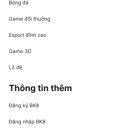
Bóng đá
Game đổi thưởng
Esport đỉnh cao
Game 3D
Lô đề
Thông tin thêm
Đăng ký BK8
Đăng nhập BK8