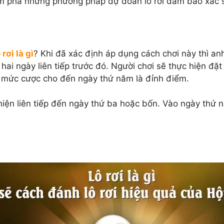
m phá những phương pháp dự đoán lô rơi đảm bảo xác su
 rơi là gì
? Khi đã xác định áp dụng cách chơi này thì an
à hai ngày liên tiếp trước đó. Người chơi sẽ thực hiện đặ
 mức cược cho đến ngày thứ năm là đỉnh điểm.
hiện liên tiếp đến ngày thứ ba hoặc bốn. Vào ngày thứ 