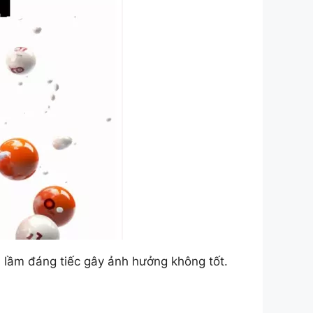
 lầm đáng tiếc gây ảnh hưởng không tốt.