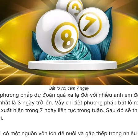
Bắt lô rơi câm 7 ngày
t phương pháp dự đoán quá xa lạ đối với nhiều anh em
nhất là 3 ngày trở lên. Vậy chi tiết phương pháp bắt lô r
xuất hiện trong 7 ngày liên tục trong tuần. Sau đó sẽ t
i.
ải có một nguồn vốn lớn để nuôi và gấp thếp trong nhiề