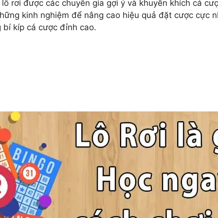
lô rơi được các chuyên gia gợi ý và khuyến khích cá cượ
những kinh nghiệm để nâng cao hiệu quả đặt cược cực 
 bí kíp cá cược đỉnh cao.