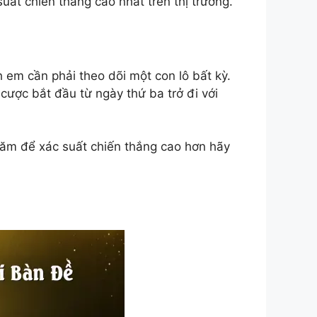
ất chiến thắng cao nhất trên thị trường.
h em cần phải theo dõi một con lô bất kỳ.
t cược bắt đầu từ ngày thứ ba trở đi với
năm để xác suất chiến thắng cao hơn hãy