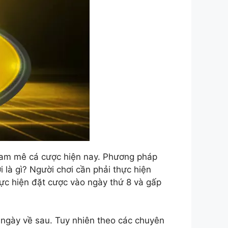
 đam mê cá cược hiện nay. Phương pháp
ơi là gì? Người chơi cần phải thực hiện
hực hiện đặt cược vào ngày thứ 8 và gấp
u ngày về sau. Tuy nhiên theo các chuyên