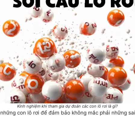
Kinh nghiệm khi tham gia dự đoán các con lô rơi là gì?
những con lô rơi để đảm bảo không mắc phải những sai