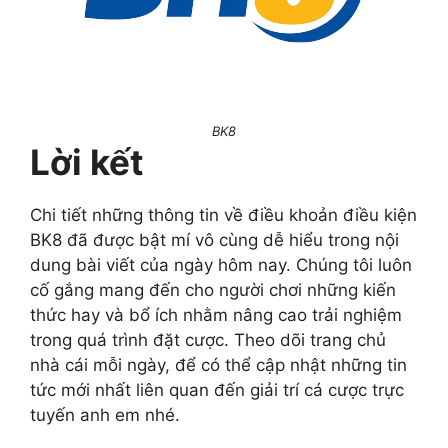
BK8
Lời kết
Chi tiết những thông tin về điều khoản điều kiện
BK8 đã được bật mí vô cùng dễ hiểu trong nội
dung bài viết của ngày hôm nay. Chúng tôi luôn
cố gắng mang đến cho người chơi những kiến
thức hay và bổ ích nhằm nâng cao trải nghiệm
trong quá trình đặt cược. Theo dõi trang chủ
nhà cái mỗi ngày, để có thể cập nhật những tin
tức mới nhất liên quan đến giải trí cá cược trực
tuyến anh em nhé.