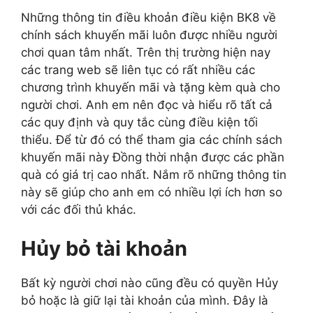
Những thông tin điều khoản điều kiện BK8 về
chính sách khuyến mãi luôn được nhiều người
chơi quan tâm nhất. Trên thị trường hiện nay
các trang web sẽ liên tục có rất nhiều các
chương trình khuyến mãi và tặng kèm quà cho
người chơi. Anh em nên đọc và hiểu rõ tất cả
các quy định và quy tắc cùng điều kiện tối
thiểu. Để từ đó có thể tham gia các chính sách
khuyến mãi này Đồng thời nhận được các phần
quà có giá trị cao nhất. Nắm rõ những thông tin
này sẽ giúp cho anh em có nhiều lợi ích hơn so
với các đối thủ khác.
Hủy bỏ tài khoản
Bất kỳ người chơi nào cũng đều có quyền Hủy
bỏ hoặc là giữ lại tài khoản của mình. Đây là