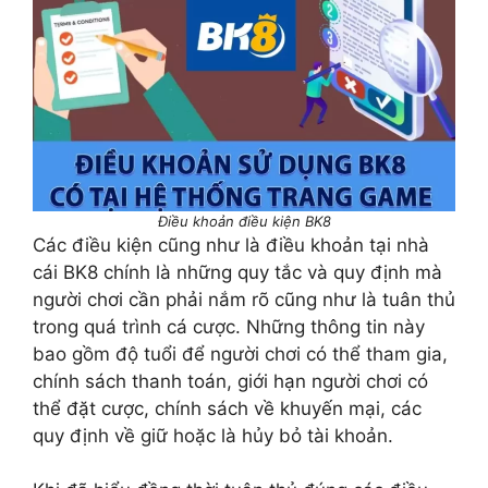
Điều khoản điều kiện BK8
Các điều kiện cũng như là điều khoản tại nhà
cái BK8 chính là những quy tắc và quy định mà
người chơi cần phải nắm rõ cũng như là tuân thủ
trong quá trình cá cược. Những thông tin này
bao gồm độ tuổi để người chơi có thể tham gia,
chính sách thanh toán, giới hạn người chơi có
thể đặt cược, chính sách về khuyến mại, các
quy định về giữ hoặc là hủy bỏ tài khoản.