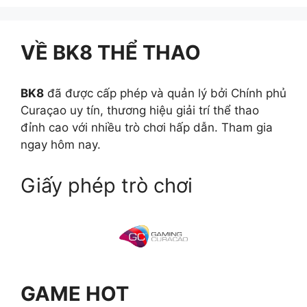
VỀ BK8 THỂ THAO
BK8
đã được cấp phép và quản lý bởi Chính phủ
Curaçao uy tín, thương hiệu giải trí thể thao
đỉnh cao với nhiều trò chơi hấp dẫn. Tham gia
ngay hôm nay.
Giấy phép trò chơi
GAME HOT