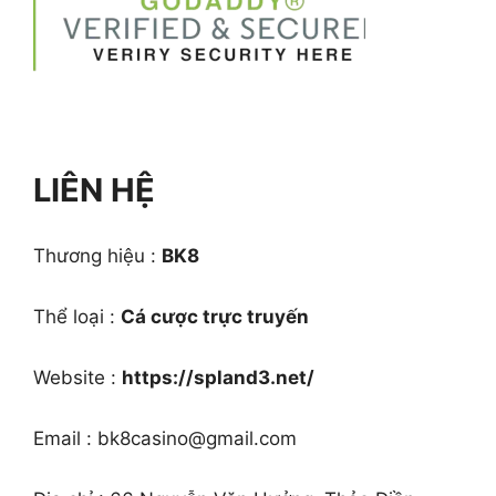
LIÊN HỆ
Thương hiệu :
BK8
Thể loại :
Cá cược trực truyến
Website :
https://spland3.net/
Email :
bk8casino@gmail.com