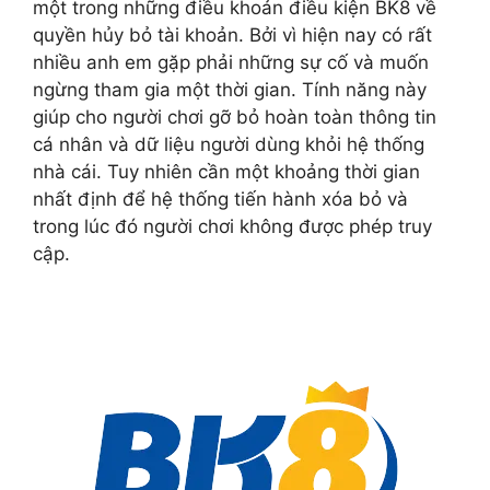
một trong những điều khoản điều kiện BK8 về
quyền hủy bỏ tài khoản. Bởi vì hiện nay có rất
nhiều anh em gặp phải những sự cố và muốn
ngừng tham gia một thời gian. Tính năng này
giúp cho người chơi gỡ bỏ hoàn toàn thông tin
cá nhân và dữ liệu người dùng khỏi hệ thống
nhà cái. Tuy nhiên cần một khoảng thời gian
nhất định để hệ thống tiến hành xóa bỏ và
trong lúc đó người chơi không được phép truy
cập.