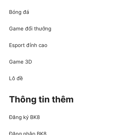
Bóng đá
Game đổi thưởng
Esport đỉnh cao
Game 3D
Lô đề
Thông tin thêm
Đăng ký BK8
Đăng nhập BK8