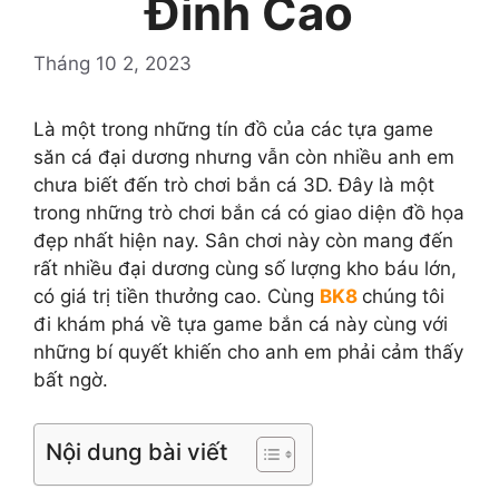
Đỉnh Cao
Tháng 10 2, 2023
Là một trong những tín đồ của các tựa game
săn cá đại dương nhưng vẫn còn nhiều anh em
chưa biết đến trò chơi bắn cá 3D. Đây là một
trong những trò chơi bắn cá có giao diện đồ họa
đẹp nhất hiện nay. Sân chơi này còn mang đến
rất nhiều đại dương cùng số lượng kho báu lớn,
có giá trị tiền thưởng cao. Cùng
BK8
chúng tôi
đi khám phá về tựa game bắn cá này cùng với
những bí quyết khiến cho anh em phải cảm thấy
bất ngờ.
Nội dung bài viết