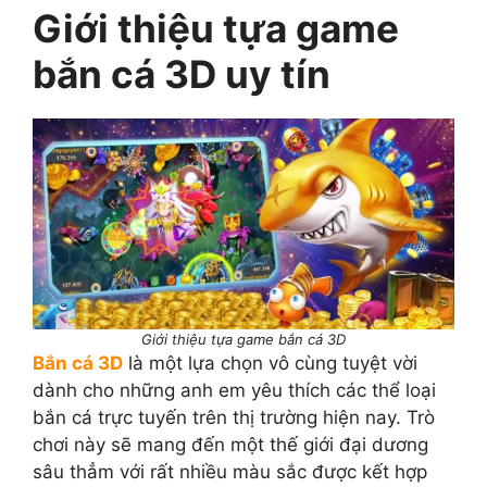
Giới thiệu tựa game
bắn cá 3D uy tín
Giới thiệu tựa game bắn cá 3D
Bắn cá 3D
là một lựa chọn vô cùng tuyệt vời
dành cho những anh em yêu thích các thể loại
bắn cá trực tuyến trên thị trường hiện nay. Trò
chơi này sẽ mang đến một thế giới đại dương
sâu thẳm với rất nhiều màu sắc được kết hợp