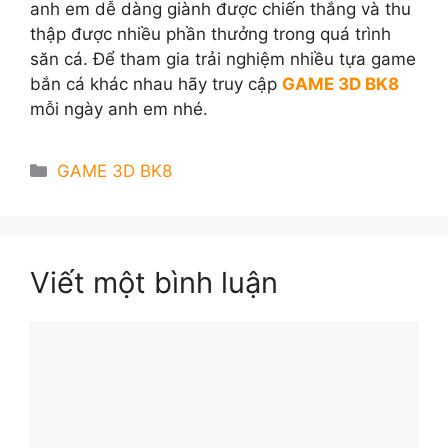
anh em dễ dàng giành được chiến thắng và thu
thập được nhiều phần thưởng trong quá trình
săn cá. Để tham gia trải nghiệm nhiều tựa game
bắn cá khác nhau hãy truy cập
GAME 3D BK8
mỗi ngày anh em nhé.
Danh
GAME 3D BK8
mục
Viết một bình luận
Bình
luận