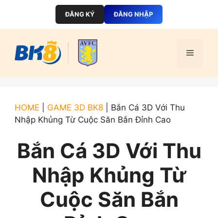
Chuyển
ĐĂNG KÝ
ĐĂNG NHẬP
đến
nội
dung
Menu
HOME
|
GAME 3D BK8
|
Bắn Cá 3D Với Thu
Nhập Khủng Từ Cuộc Săn Bắn Đỉnh Cao
Bắn Cá 3D Với Thu
Nhập Khủng Từ
Cuộc Săn Bắn