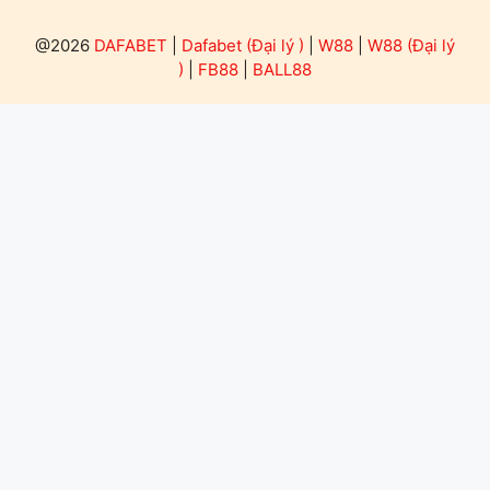
@2026
DAFABET
|
Dafabet (Đại lý )
|
W88
|
W88 (Đại lý
)
|
FB88
|
BALL88