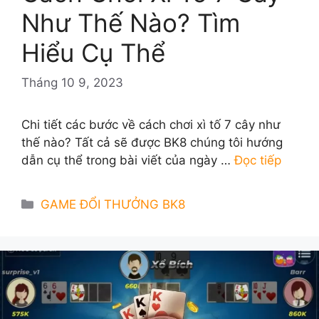
Như Thế Nào? Tìm
Hiểu Cụ Thể
Tháng 10 9, 2023
Chi tiết các bước về cách chơi xì tố 7 cây như
thế nào? Tất cả sẽ được BK8 chúng tôi hướng
dẫn cụ thể trong bài viết của ngày …
Đọc tiếp
Danh
GAME ĐỔI THƯỞNG BK8
mục