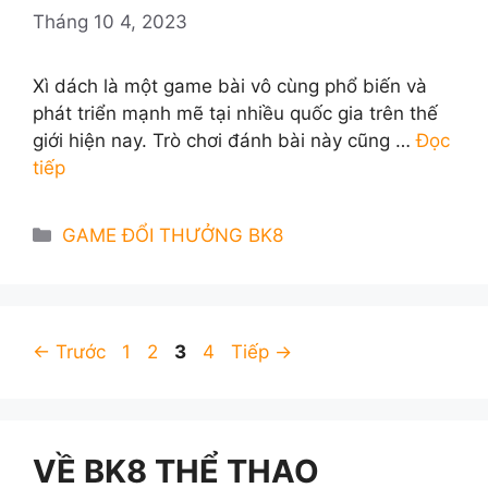
Tháng 10 4, 2023
Xì dách là một game bài vô cùng phổ biến và
phát triển mạnh mẽ tại nhiều quốc gia trên thế
giới hiện nay. Trò chơi đánh bài này cũng …
Đọc
tiếp
Danh
GAME ĐỔI THƯỞNG BK8
mục
Trang
Trang
Trang
Trang
←
Trước
1
2
3
4
Tiếp
→
VỀ BK8 THỂ THAO