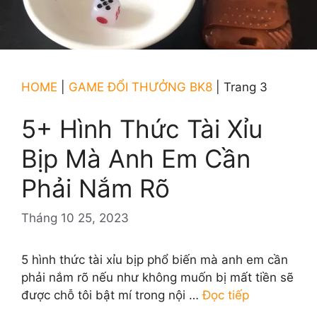
HOME
|
GAME ĐỔI THƯỞNG BK8
|
Trang 3
5+ Hình Thức Tài Xỉu
Bịp Mà Anh Em Cần
Phải Nắm Rõ
Tháng 10 25, 2023
5 hình thức tài xỉu bịp phổ biến mà anh em cần
phải nắm rõ nếu như không muốn bị mất tiền sẽ
được chỗ tôi bật mí trong nội …
Đọc tiếp