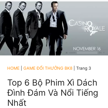
HOME
|
GAME ĐỔI THƯỞNG BK8
|
Trang 3
Top 6 Bộ Phim Xì Dách
Đình Đám Và Nổi Tiếng
Nhất