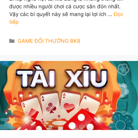
được nhiều người chơi cá cược săn đón nhất.
Vậy các bí quyết này sẽ mang lại lợi ích …
Đọc
tiếp
Danh
GAME ĐỔI THƯỞNG BK8
mục