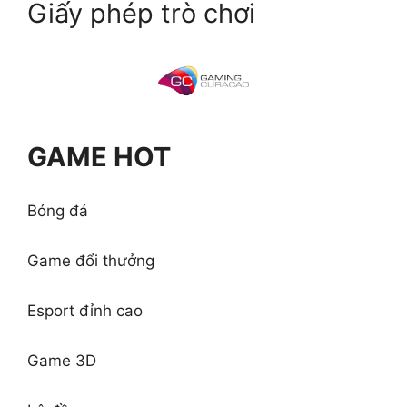
Giấy phép trò chơi
GAME HOT
Bóng đá
Game đổi thưởng
Esport đỉnh cao
Game 3D