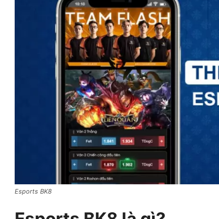
Esports BK8
Esports BK8 là gì?