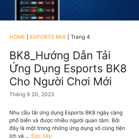
HOME
|
ESPORTS BK8
|
Trang 4
BK8_Hướng Dẫn Tải
Ứng Dụng Esports BK8
Cho Người Chơi Mới
Tháng 9 20, 2023
Nhu cầu tải ứng dụng Esports BK8 ngày càng
phổ biến và được nhiều người quan tâm. Bởi
đây là một trong những ứng dụng vô cùng tiện
ích và …
Đọc tiếp