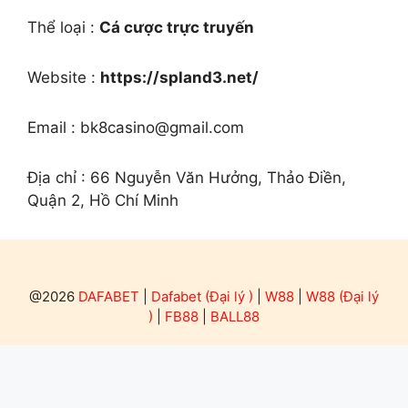
Thể loại :
Cá cược trực truyến
Website :
https://spland3.net/
Email :
bk8casino@gmail.com
Địa chỉ : 66 Nguyễn Văn Hưởng, Thảo Điền,
Quận 2, Hồ Chí Minh
@2026
DAFABET
|
Dafabet (Đại lý )
|
W88
|
W88 (Đại lý
)
|
FB88
|
BALL88